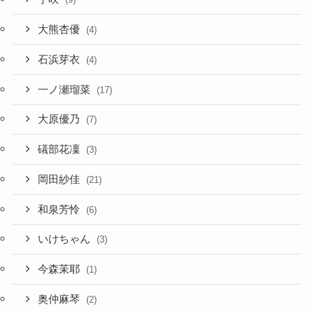
大熊杏優
(4)
石浜芽衣
(4)
一ノ瀬瑠菜
(17)
大原優乃
(7)
礒部花凜
(3)
岡田紗佳
(21)
和泉芳怜
(6)
いけちゃん
(3)
今森茉耶
(1)
奥仲麻琴
(2)