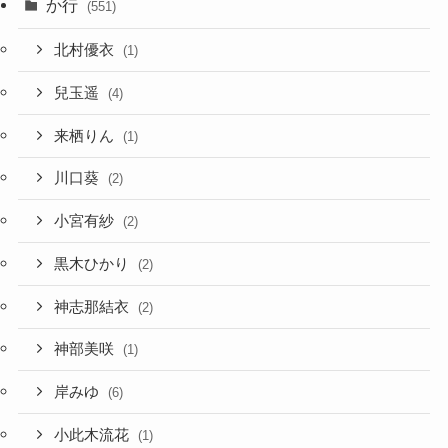
か行
(551)
北村優衣
(1)
兒玉遥
(4)
来栖りん
(1)
川口葵
(2)
小宮有紗
(2)
黒木ひかり
(2)
神志那結衣
(2)
神部美咲
(1)
岸みゆ
(6)
小此木流花
(1)