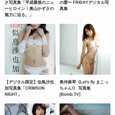
さ写真集「平成最後のニュ
の愛〜 FRIDAYデジタル写
ーヒロイン！奥山かずさの
真集
魅力に迫る。」
【デジタル限定】似鳥沙也
奥仲麻琴《Let’s fly まこっ
加写真集「CRIMSON
ちゃん!》 写真集
NIGHT」
[Bomb.TV]