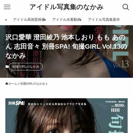
アイドル写真集のなかみ
アイドル高画質画像
アイドル水着動画
アイドル写真集新作
沢口愛華 澄田綾乃 池本しおり もも あの
ん 志田音々 別冊SPA! 旬撮GIRL Vol.13の
なかみ
旬撮GIRLのなかみ
ホーム
旬撮GIRLのなかみ