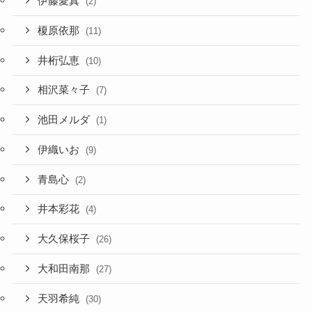
伊藤愛真
(2)
榎原依那
(11)
井桁弘恵
(10)
相沢菜々子
(7)
池田メルダ
(1)
伊織いお
(9)
青島心
(2)
井本彩花
(4)
大久保桜子
(26)
大和田南那
(27)
天羽希純
(30)