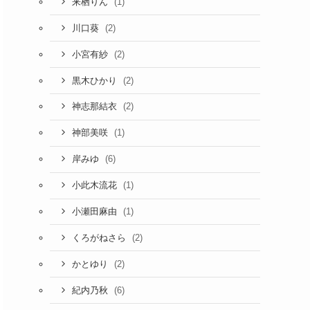
(1)
来栖りん
(2)
川口葵
(2)
小宮有紗
(2)
黒木ひかり
(2)
神志那結衣
(1)
神部美咲
(6)
岸みゆ
(1)
小此木流花
(1)
小瀬田麻由
(2)
くろがねさら
(2)
かとゆり
(6)
紀内乃秋