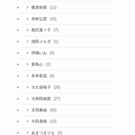
(11)
榎原依那
(10)
井桁弘恵
(7)
相沢菜々子
(1)
池田メルダ
(9)
伊織いお
(2)
青島心
(4)
井本彩花
(26)
大久保桜子
(27)
大和田南那
(30)
天羽希純
(10)
今田美桜
(5)
あまつまりな