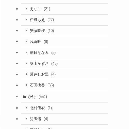
(21)
えなこ
(27)
伊織もえ
(10)
安藤咲桜
(8)
浅倉唯
(5)
朝日ななみ
(43)
奥山かずさ
(4)
薄井しお里
(35)
石田桃香
か行
(551)
(1)
北村優衣
(4)
兒玉遥