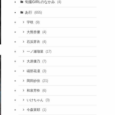
旬撮GIRLのなかみ
(4)
あ行
(655)
(9)
宇咲
(4)
大熊杏優
(4)
石浜芽衣
(17)
一ノ瀬瑠菜
(7)
大原優乃
(3)
礒部花凜
(21)
岡田紗佳
(6)
和泉芳怜
(3)
いけちゃん
(1)
今森茉耶