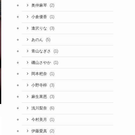
(2)
奥仲麻琴
(1)
小倉優香
(3)
逢沢りな
(5)
あのん
(1)
青山なぎさ
(1)
磯山さやか
(1)
岡本杷奈
(3)
小野寺梓
(3)
麻生果恩
(6)
浅川梨奈
(1)
今村美月
(2)
伊藤愛真