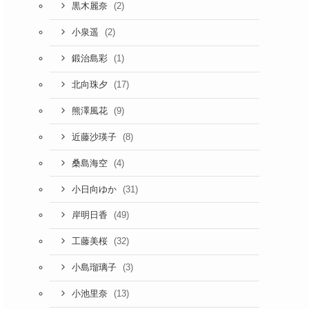
(2)
黒木麗奈
(2)
小泉遥
(1)
鍛治島彩
(17)
北向珠夕
(9)
熊澤風花
(8)
近藤沙瑛子
(4)
桑島海空
(31)
小日向ゆか
(49)
岸明日香
(32)
工藤美桜
(3)
小島瑠璃子
(13)
小池里奈