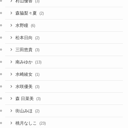
村山優香
(3)
森脇梨々夏
(2)
水野瞳
(6)
松本日向
(2)
三田悠貴
(3)
南みゆか
(13)
水崎綾女
(1)
水咲優美
(3)
森 日菜美
(3)
街山みほ
(2)
桃月なしこ
(23)