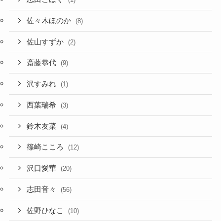
佐々木ほのか
(8)
佐山すずか
(2)
斎藤恭代
(9)
沢すみれ
(1)
西葉瑞希
(3)
鈴木友菜
(4)
篠崎こころ
(12)
沢口愛華
(20)
志田音々
(56)
佐野ひなこ
(10)