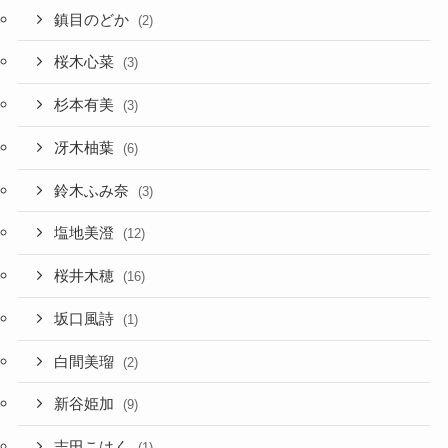
鎮目のどか
(2)
桜木心菜
(3)
杉本有美
(3)
冴木柚葉
(6)
鈴木ふみ奈
(3)
塩地美澄
(12)
桜井木穂
(16)
坂口風詩
(1)
白間美瑠
(2)
新谷姫加
(9)
志田こはく
(1)