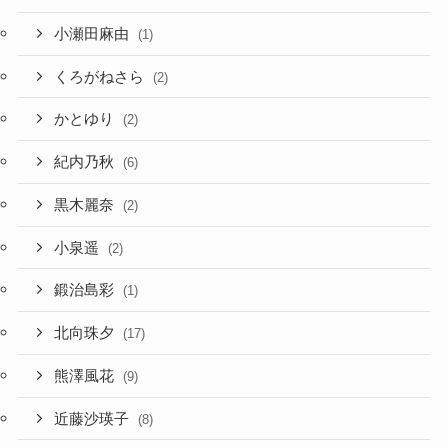
小瀬田麻由
(1)
くろがねさら
(2)
かとゆり
(2)
紀内乃秋
(6)
黒木麗奈
(2)
小泉遥
(2)
鍛治島彩
(1)
北向珠夕
(17)
熊澤風花
(9)
近藤沙瑛子
(8)