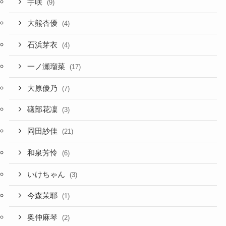
宇咲
(9)
大熊杏優
(4)
石浜芽衣
(4)
一ノ瀬瑠菜
(17)
大原優乃
(7)
礒部花凜
(3)
岡田紗佳
(21)
和泉芳怜
(6)
いけちゃん
(3)
今森茉耶
(1)
奥仲麻琴
(2)