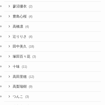
蓼沼優衣
(2)
豊島心桜
(4)
高橋凛
(4)
辻りりさ
(4)
田中美久
(18)
塚田百々花
(3)
十味
(11)
高田里穂
(12)
高梨瑞樹
(9)
つんこ
(3)