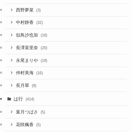
西野夢菜
(3)
中村静香
(32)
似鳥沙也加
(18)
長澤茉里奈
(20)
永尾まりや
(19)
仲村美海
(16)
長月翠
(9)
は行
(414)
葉月つばさ
(5)
花咲楓香
(5)