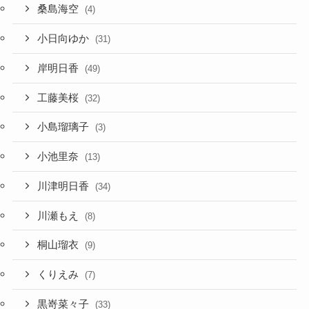
桑島海空
(4)
小日向ゆか
(31)
岸明日香
(49)
工藤美桜
(32)
小島瑠璃子
(3)
小池里奈
(13)
川津明日香
(34)
川瀬もえ
(8)
桐山瑠衣
(9)
くりえみ
(7)
黒嵜菜々子
(33)