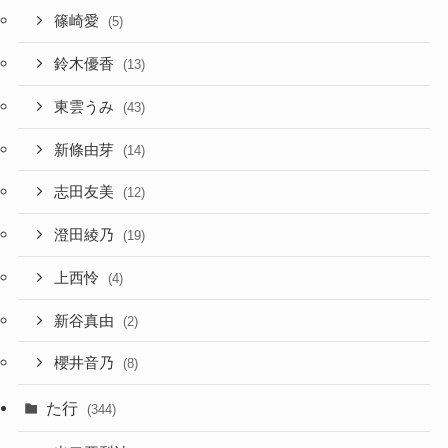
篠崎愛
(5)
鈴木優香
(13)
東雲うみ
(43)
新條由芽
(14)
志田友美
(12)
澄田綾乃
(19)
上西怜
(4)
新谷真由
(2)
櫻井音乃
(8)
た行
(344)