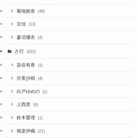
菊地姫奈
(48)
京佳
(13)
蓼沼優衣
(4)
さ行
(522)
染谷有香
(1)
沢美沙樹
(4)
白戸ゆめの
(1)
上西恵
(6)
鈴木愛理
(1)
相楽伊織
(21)