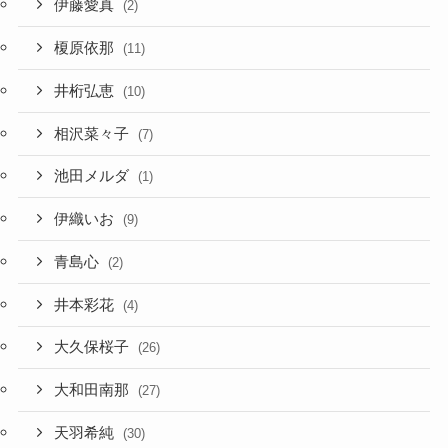
伊藤愛真
(2)
榎原依那
(11)
井桁弘恵
(10)
相沢菜々子
(7)
池田メルダ
(1)
伊織いお
(9)
青島心
(2)
井本彩花
(4)
大久保桜子
(26)
大和田南那
(27)
天羽希純
(30)