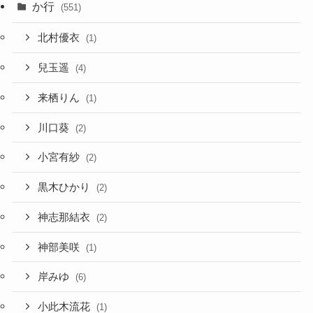
か行
(551)
北村優衣
(1)
兒玉遥
(4)
来栖りん
(1)
川口葵
(2)
小宮有紗
(2)
黒木ひかり
(2)
神志那結衣
(2)
神部美咲
(1)
岸みゆ
(6)
小此木流花
(1)