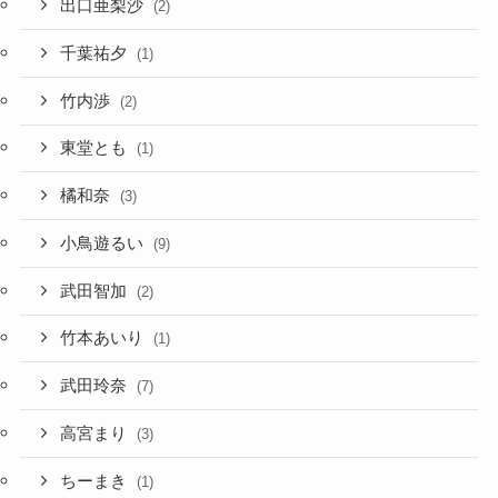
出口亜梨沙
(2)
千葉祐夕
(1)
竹内渉
(2)
東堂とも
(1)
橘和奈
(3)
小鳥遊るい
(9)
武田智加
(2)
竹本あいり
(1)
武田玲奈
(7)
高宮まり
(3)
ちーまき
(1)