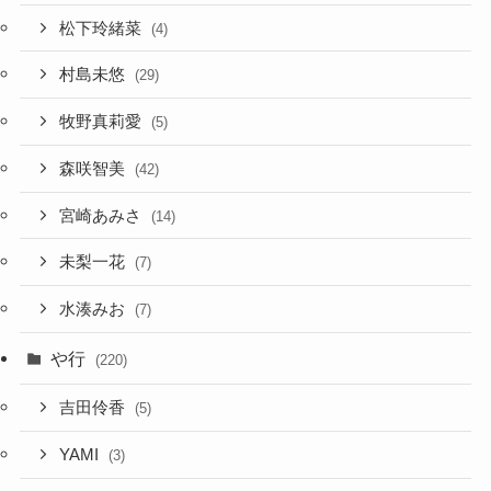
松下玲緒菜
(4)
村島未悠
(29)
牧野真莉愛
(5)
森咲智美
(42)
宮崎あみさ
(14)
未梨一花
(7)
水湊みお
(7)
や行
(220)
吉田伶香
(5)
YAMI
(3)