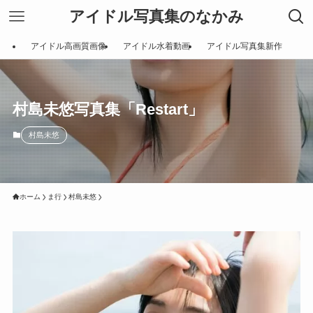
アイドル写真集のなかみ
アイドル高画質画像
アイドル水着動画
アイドル写真集新作
村島未悠写真集「Restart」
村島未悠
ホーム
ま行
村島未悠