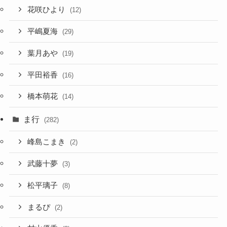
花咲ひより
(12)
平嶋夏海
(29)
葉月あや
(19)
平田裕香
(16)
橋本萌花
(14)
ま行
(282)
峰島こまき
(2)
武藤十夢
(3)
松平璃子
(8)
まるぴ
(2)