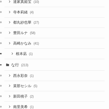
達家真姫宝
(10)
寺本莉緒
(4)
都丸紗也華
(27)
豊田ルナ
(58)
高崎かなみ
(41)
根本凪
(1)
な行
(213)
西永彩奈
(1)
菜那セシル
(5)
新田桃子
(2)
南里美希
(1)