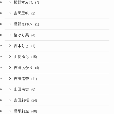
横野すみれ
(7)
吉岡里帆
(2)
雪野まゆき
(1)
柳ゆり菜
(4)
吉木りさ
(1)
由良ゆら
(15)
吉田あかり
(4)
吉澤遥奈
(11)
山田南実
(6)
吉田莉桜
(24)
雪平莉左
(48)