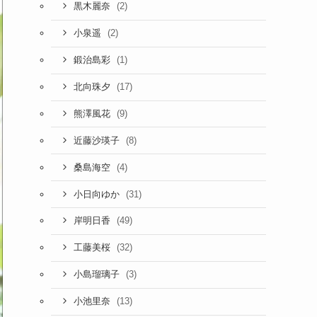
(2)
黒木麗奈
(2)
小泉遥
(1)
鍛治島彩
(17)
北向珠夕
(9)
熊澤風花
(8)
近藤沙瑛子
(4)
桑島海空
(31)
小日向ゆか
(49)
岸明日香
(32)
工藤美桜
(3)
小島瑠璃子
(13)
小池里奈