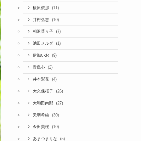
(11)
榎原依那
(10)
井桁弘恵
(7)
相沢菜々子
(1)
池田メルダ
(9)
伊織いお
(2)
青島心
(4)
井本彩花
(26)
大久保桜子
(27)
大和田南那
(30)
天羽希純
(10)
今田美桜
(5)
あまつまりな