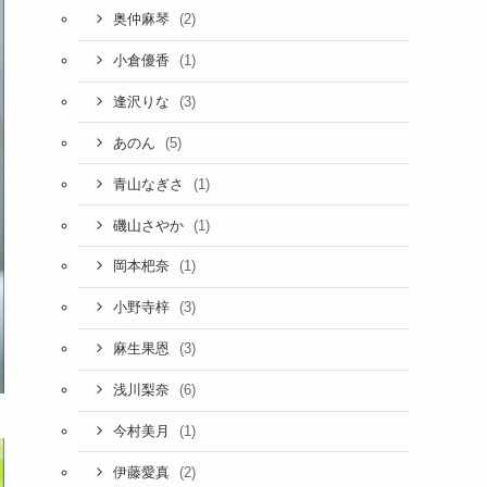
(2)
奥仲麻琴
(1)
小倉優香
(3)
逢沢りな
(5)
あのん
(1)
青山なぎさ
(1)
磯山さやか
(1)
岡本杷奈
(3)
小野寺梓
(3)
麻生果恩
(6)
浅川梨奈
(1)
今村美月
(2)
伊藤愛真