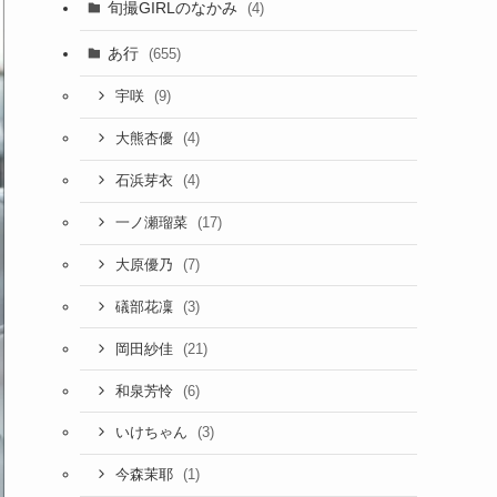
旬撮GIRLのなかみ
(4)
あ行
(655)
(9)
宇咲
(4)
大熊杏優
(4)
石浜芽衣
(17)
一ノ瀬瑠菜
(7)
大原優乃
(3)
礒部花凜
(21)
岡田紗佳
(6)
和泉芳怜
(3)
いけちゃん
(1)
今森茉耶