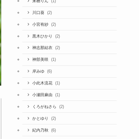
(1)
来栖りん
(2)
川口葵
(2)
小宮有紗
(2)
黒木ひかり
(2)
神志那結衣
(1)
神部美咲
(6)
岸みゆ
(1)
小此木流花
(1)
小瀬田麻由
(2)
くろがねさら
(2)
かとゆり
(6)
紀内乃秋