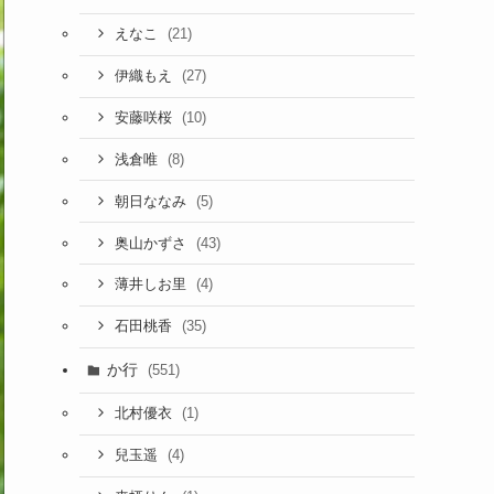
(21)
えなこ
(27)
伊織もえ
(10)
安藤咲桜
(8)
浅倉唯
(5)
朝日ななみ
(43)
奥山かずさ
(4)
薄井しお里
(35)
石田桃香
か行
(551)
(1)
北村優衣
(4)
兒玉遥