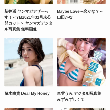
新井遥 ヤンマガアザーっ
Maybe Love～恋かな？～
す！＜YM2021年31号未公
山田かな
開カット＞ ヤンマガデジタ
ル写真集 無料画像
藤木由貴 Dear My Honey
東雲うみ デジタル写真集
みずみずしくて