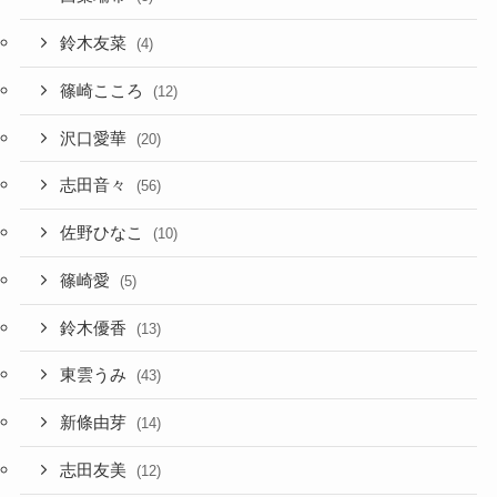
鈴木友菜
(4)
篠崎こころ
(12)
沢口愛華
(20)
志田音々
(56)
佐野ひなこ
(10)
篠崎愛
(5)
鈴木優香
(13)
東雲うみ
(43)
新條由芽
(14)
志田友美
(12)