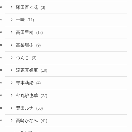
塚田百々花
(3)
十味
(11)
高田里穂
(12)
高梨瑞樹
(9)
つんこ
(3)
達家真姫宝
(10)
寺本莉緒
(4)
都丸紗也華
(27)
豊田ルナ
(58)
高崎かなみ
(41)