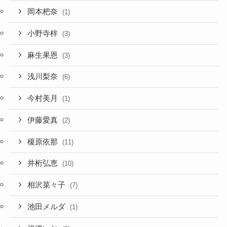
岡本杷奈
(1)
小野寺梓
(3)
麻生果恩
(3)
浅川梨奈
(6)
今村美月
(1)
伊藤愛真
(2)
榎原依那
(11)
井桁弘恵
(10)
相沢菜々子
(7)
池田メルダ
(1)