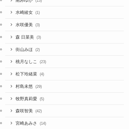
南みゆか
(13)
水崎綾女
(1)
水咲優美
(3)
森 日菜美
(3)
街山みほ
(2)
桃月なしこ
(23)
松下玲緒菜
(4)
村島未悠
(29)
牧野真莉愛
(5)
森咲智美
(42)
宮崎あみさ
(14)