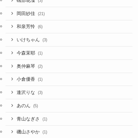
礒部花凜
(3)
岡田紗佳
(21)
和泉芳怜
(6)
いけちゃん
(3)
今森茉耶
(1)
奥仲麻琴
(2)
小倉優香
(1)
逢沢りな
(3)
あのん
(5)
青山なぎさ
(1)
磯山さやか
(1)