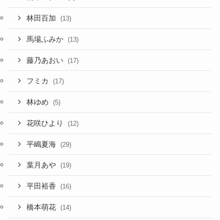
林田百加
(13)
馬場ふみか
(13)
藤乃あおい
(17)
フミカ
(17)
林ゆめ
(5)
花咲ひより
(12)
平嶋夏海
(29)
葉月あや
(19)
平田裕香
(16)
橋本萌花
(14)