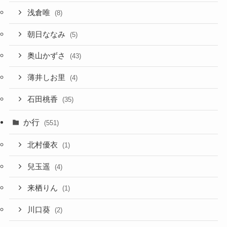
浅倉唯
(8)
朝日ななみ
(5)
奥山かずさ
(43)
薄井しお里
(4)
石田桃香
(35)
か行
(551)
北村優衣
(1)
兒玉遥
(4)
来栖りん
(1)
川口葵
(2)