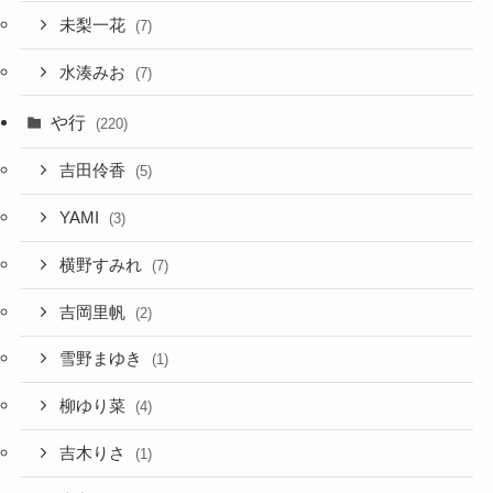
未梨一花
(7)
水湊みお
(7)
や行
(220)
吉田伶香
(5)
YAMI
(3)
横野すみれ
(7)
吉岡里帆
(2)
雪野まゆき
(1)
柳ゆり菜
(4)
吉木りさ
(1)