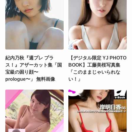
紀内乃秋『週プレ プラ
【デジタル限定 YJ PHOTO
ス！』アザーカット集「国
BOOK】工藤美桜写真集
宝級の困り顔〜
「このままじゃいられな
prologue〜」 無料画像
い！」