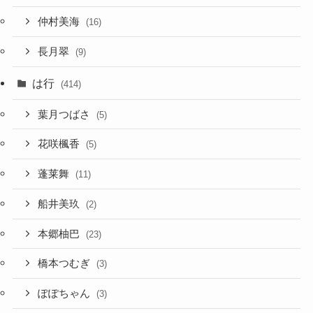
仲村美海
(16)
長月翠
(9)
は行
(414)
葉月つばさ
(5)
花咲楓香
(5)
蓬莱舞
(11)
船井美玖
(2)
本郷柚巴
(23)
橋本つむぎ
(3)
ぽぽちゃん
(3)