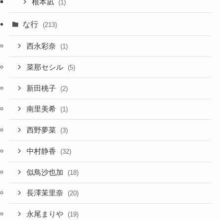
根本凪
(1)
な行
(213)
西永彩奈
(1)
菜那セシル
(5)
新田桃子
(2)
南里美希
(1)
西野夢菜
(3)
中村静香
(32)
似鳥沙也加
(18)
長澤茉里奈
(20)
永尾まりや
(19)