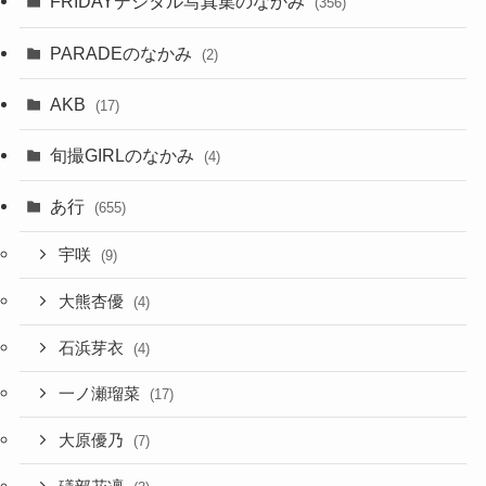
FRIDAYデジタル写真集のなかみ
(356)
PARADEのなかみ
(2)
AKB
(17)
旬撮GIRLのなかみ
(4)
あ行
(655)
宇咲
(9)
大熊杏優
(4)
石浜芽衣
(4)
一ノ瀬瑠菜
(17)
大原優乃
(7)