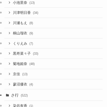
小池里奈
(13)
川津明日香
(34)
川瀬もえ
(8)
桐山瑠衣
(9)
くりえみ
(7)
黒嵜菜々子
(33)
菊地姫奈
(48)
京佳
(13)
蓼沼優衣
(4)
さ行
(522)
染谷有香
(1)