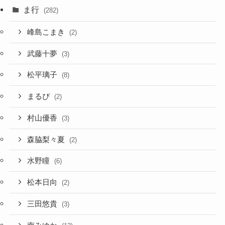
ま行
(282)
峰島こまき
(2)
武藤十夢
(3)
松平璃子
(8)
まるぴ
(2)
村山優香
(3)
森脇梨々夏
(2)
水野瞳
(6)
松本日向
(2)
三田悠貴
(3)