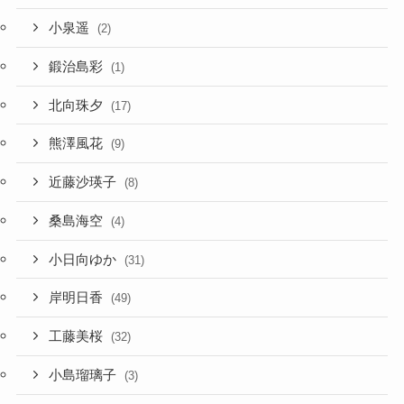
小泉遥
(2)
鍛治島彩
(1)
北向珠夕
(17)
熊澤風花
(9)
近藤沙瑛子
(8)
桑島海空
(4)
小日向ゆか
(31)
岸明日香
(49)
工藤美桜
(32)
小島瑠璃子
(3)