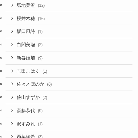
塩地美澄
(12)
桜井木穂
(16)
坂口風詩
(1)
白間美瑠
(2)
新谷姫加
(9)
志田こはく
(1)
佐々木ほのか
(8)
佐山すずか
(2)
斎藤恭代
(9)
沢すみれ
(1)
西葉瑞希
(3)