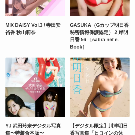
MIX DAISY Vol.3 / 寺田安
GASUKA（Gカップ明日香
裕香 秋山莉奈
秘密情報保護協定） 2 岸明
日香 56 ［sabra net e-
Book］
YJ 武田玲奈デジタル写真
【デジタル限定】川津明日
集〜特装合本版〜
香写真集「ヒロインの休