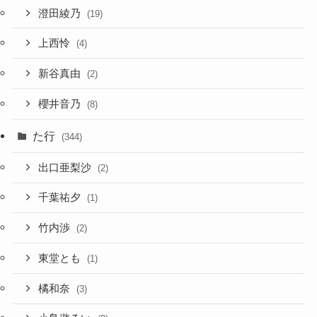
澄田綾乃
(19)
上西怜
(4)
新谷真由
(2)
櫻井音乃
(8)
た行
(344)
出口亜梨沙
(2)
千葉祐夕
(1)
竹内渉
(2)
東堂とも
(1)
橘和奈
(3)