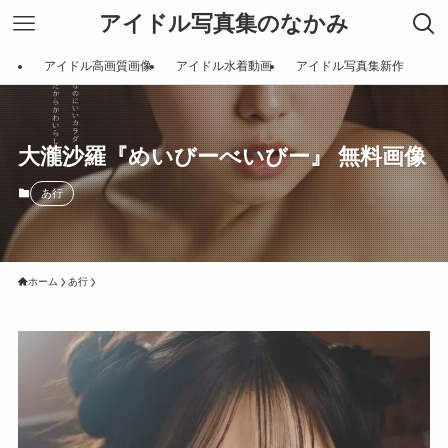
アイドル写真集のなかみ
アイドル高画質画像
アイドル水着動画
アイドル写真集新作
大瀧沙羅『めいびーべいびー』 無料画像
あ行
ホーム
あ行