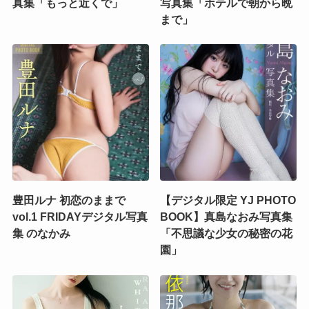
真集「もっと近くで」
写真集「ホテルで朝から晩
まで」
豊田ルナ 初恋のままで
【デジタル限定 YJ PHOTO
vol.1 FRIDAYデジタル写真
BOOK】真島なおみ写真集
集 のなかみ
「不思議な少女の秘密の花
園」