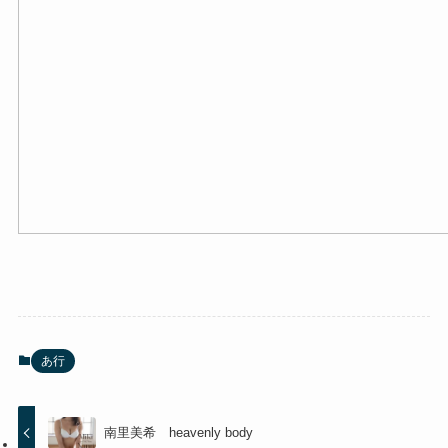
あ行
南里美希 heavenly body