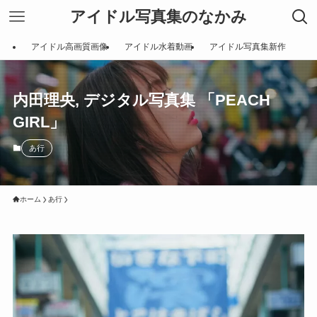
アイドル写真集のなかみ
アイドル高画質画像
アイドル水着動画
アイドル写真集新作
内田理央, デジタル写真集 「PEACH
GIRL」
あ行
ホーム
あ行