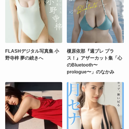
FLASHデジタル写真集 小
榎原依那『週プレ プラ
野寺梓 夢の続きへ
ス！』アザーカット集「心
のBluetooth〜
prologue〜」のなかみ