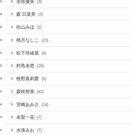
水咲優美
(3)
森 日菜美
(3)
街山みほ
(2)
桃月なしこ
(23)
松下玲緒菜
(4)
村島未悠
(29)
牧野真莉愛
(5)
森咲智美
(42)
宮崎あみさ
(14)
未梨一花
(7)
水湊みお
(7)