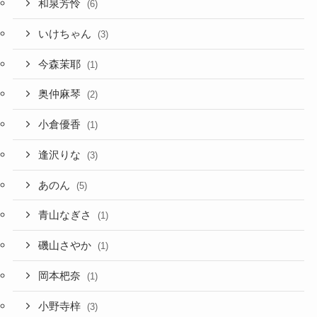
和泉芳怜
(6)
いけちゃん
(3)
今森茉耶
(1)
奥仲麻琴
(2)
小倉優香
(1)
逢沢りな
(3)
あのん
(5)
青山なぎさ
(1)
磯山さやか
(1)
岡本杷奈
(1)
小野寺梓
(3)