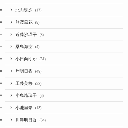
北向珠夕
(17)
熊澤風花
(9)
近藤沙瑛子
(8)
桑島海空
(4)
小日向ゆか
(31)
岸明日香
(49)
工藤美桜
(32)
小島瑠璃子
(3)
小池里奈
(13)
川津明日香
(34)