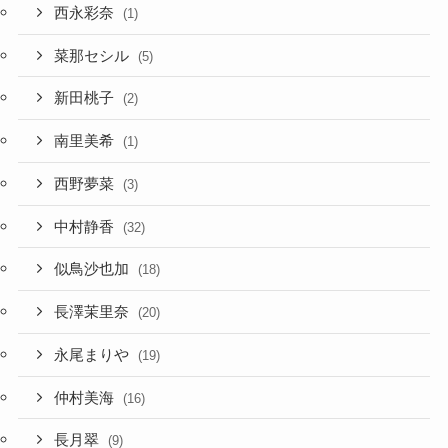
西永彩奈
(1)
菜那セシル
(5)
新田桃子
(2)
南里美希
(1)
西野夢菜
(3)
中村静香
(32)
似鳥沙也加
(18)
長澤茉里奈
(20)
永尾まりや
(19)
仲村美海
(16)
長月翠
(9)