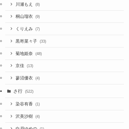
川瀬もえ
(8)
桐山瑠衣
(9)
くりえみ
(7)
黒嵜菜々子
(33)
菊地姫奈
(48)
京佳
(13)
蓼沼優衣
(4)
さ行
(522)
染谷有香
(1)
沢美沙樹
(4)
白戸ゆめの
(1)