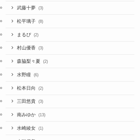
武藤十夢
(3)
松平璃子
(8)
まるぴ
(2)
村山優香
(3)
森脇梨々夏
(2)
水野瞳
(6)
松本日向
(2)
三田悠貴
(3)
南みゆか
(13)
水崎綾女
(1)