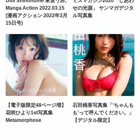
Umi Shinonome 東雲うみ,
ミスマガジン2020「しあわ
Manga Action 2022.03.15
せの光源」 ヤンマガデジタ
(漫画アクション 2022年3月
ル写真集
15日号)
【電子版限定48ページ増】
石田桃香写真集「‘ちゃんも
花咲ひより1st写真集
も’って呼んでください。」
Metamorphose
【デジタル限定】