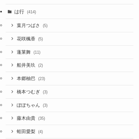
は行
(414)
葉月つばさ
(5)
花咲楓香
(5)
蓬莱舞
(11)
船井美玖
(2)
本郷柚巴
(23)
橋本つむぎ
(3)
ぽぽちゃん
(3)
藤木由貴
(35)
蛭田愛梨
(4)