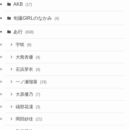
AKB
(17)
旬撮GIRLのなかみ
(4)
あ行
(658)
宇咲
(9)
大熊杏優
(4)
石浜芽衣
(4)
一ノ瀬瑠菜
(19)
大原優乃
(7)
礒部花凜
(3)
岡田紗佳
(21)