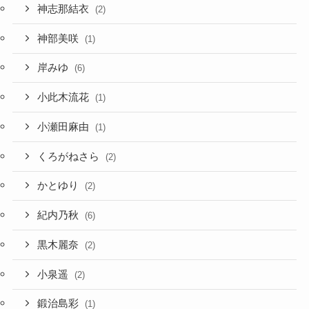
神志那結衣
(2)
神部美咲
(1)
岸みゆ
(6)
小此木流花
(1)
小瀬田麻由
(1)
くろがねさら
(2)
かとゆり
(2)
紀内乃秋
(6)
黒木麗奈
(2)
小泉遥
(2)
鍛治島彩
(1)