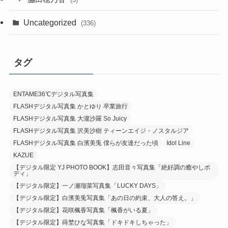
Uncategorized
(336)
タグ
ENTAME36℃デジタル写真集
FLASHデジタル写真集 かとゆり 卒業旅行
FLASHデジタル写真集 大瀧沙羅 So Juicy
FLASHデジタル写真集 沢美沙樹 ティーンエイジ・ノスタルジア
FLASHデジタル写真集 白濱美兎 僕らが友達だった頃
Idol Line
KAZUE
【デジタル限定 YJ PHOTO BOOK】志田音々写真集「絶好調の癒やしボ
ディ」
【デジタル限定】一ノ瀬瑠菜写真集「LUCKY DAYS」
【デジタル限定】白濱美兎写真集「あの日の約束、大人の答え。」
【デジタル限定】花咲楓香写真集「楓香がいる夏」
【デジタル限定】蒔埜ひな写真集「ドキドキしちゃった」