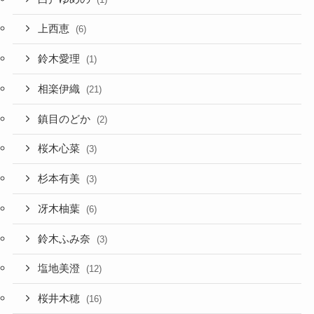
上西恵
(6)
鈴木愛理
(1)
相楽伊織
(21)
鎮目のどか
(2)
桜木心菜
(3)
杉本有美
(3)
冴木柚葉
(6)
鈴木ふみ奈
(3)
塩地美澄
(12)
桜井木穂
(16)