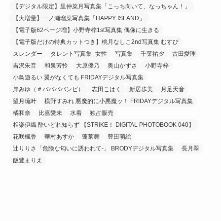
【デジタル限定】里仲菜月写真集「こっち向いて、なっちゃん！」
【大増量】一ノ瀬瑠菜写真集「HAPPY ISLAND」
【電子版62ページ増】小野寺梓1st写真集 偶像に生きる
【電子版だけの特典カットつき】桃月なしこ2nd写真集 むすび
スレンダー
タレント写真集_女性
写真集
千葉祐夕
古田愛理
吉沢朱音
和泉芳怜
大原優乃
奥山かずさ
小野寺梓
小鳥遊るい 翼がなくても FRIDAYデジタル写真集
岸みゆ（＃ババババンビ）
志田こはく
新居歩美
月足天音
望月琉叶
横野すみれ 悪魔的に小悪魔ッ！ FRIDAYデジタル写真集
橘和奈
比嘉愛未
水着
独占販売
相楽伊織 酔いどれ知らず 【STRiKE！ DIGITAL PHOTOBOOK 040】
花咲楓香
華村あすか
蓬莱舞
豊田萌絵
辻りりさ「危険な匂いに誘われて-」 BRODYデジタル写真集
長月翠
飯豊まりえ