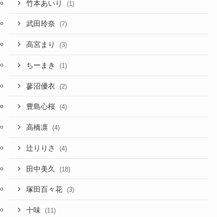
竹本あいり
(1)
武田玲奈
(7)
高宮まり
(3)
ちーまき
(1)
蓼沼優衣
(2)
豊島心桜
(4)
高橋凛
(4)
辻りりさ
(4)
田中美久
(18)
塚田百々花
(3)
十味
(11)