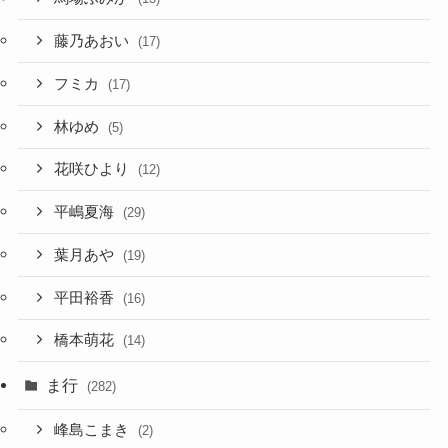
藤乃あおい
(17)
フミカ
(17)
林ゆめ
(5)
花咲ひより
(12)
平嶋夏海
(29)
葉月あや
(19)
平田裕香
(16)
橋本萌花
(14)
ま行
(282)
峰島こまき
(2)