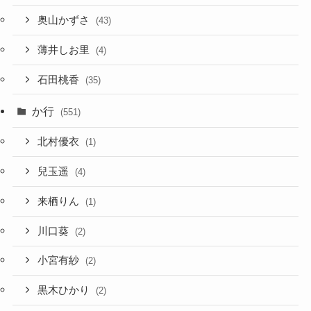
奥山かずさ
(43)
薄井しお里
(4)
石田桃香
(35)
か行
(551)
北村優衣
(1)
兒玉遥
(4)
来栖りん
(1)
川口葵
(2)
小宮有紗
(2)
黒木ひかり
(2)