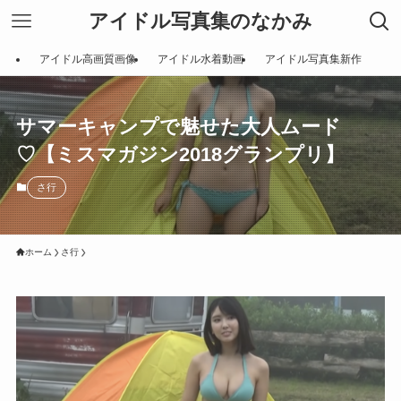
アイドル写真集のなかみ
アイドル高画質画像
アイドル水着動画
アイドル写真集新作
サマーキャンプで魅せた大人ムード
♡【ミスマガジン2018グランプリ】
さ行
ホーム
さ行