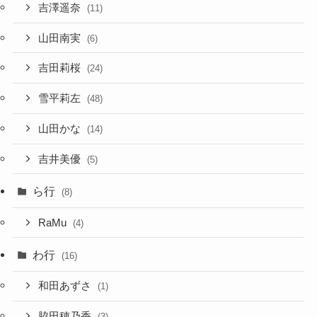
吉澤遥奈
(11)
山田南実
(6)
吉田莉桜
(24)
雪平莉左
(48)
山田かな
(14)
吉井美優
(5)
ら行
(8)
RaMu
(4)
わ行
(16)
和田あずさ
(1)
脇田穂乃香
(3)