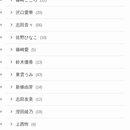
篠崎こころ
(12)
沢口愛華
(20)
志田音々
(56)
佐野ひなこ
(10)
篠崎愛
(5)
鈴木優香
(13)
東雲うみ
(43)
新條由芽
(14)
志田友美
(12)
澄田綾乃
(19)
上西怜
(4)